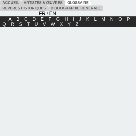
ACCUEIL
ARTISTES & ŒUVRES
GLOSSAIRE
REPÈRES HISTORIQUES
BIBLIOGRAPHIE GÉNÉRALE
FR
/
EN
A
B
C
D
E
F
G
H
I
J
K
L
M
N
O
P
Q
R
S
T
U
V
W
X
Y
Z