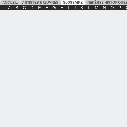
ACCUEIL
ARTISTES & ŒUVRES
GLOSSAIRE
REPÈRES HISTORIQU
A
B
C
D
E
F
G
H
I
J
K
L
M
N
O
P