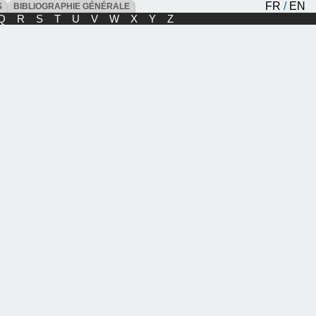
FR
/
EN
ES
BIBLIOGRAPHIE GÉNÉRALE
Q
R
S
T
U
V
W
X
Y
Z