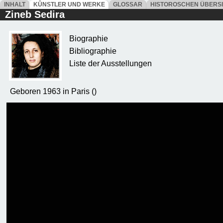
INHALT
KÛNSTLER UND WERKE
GLOSSAR
HISTOROSCHEN ÜBERS
Zineb Sedira