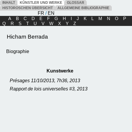
INHALT
KÛNSTLER UND WERKE
GLOSSAR
HISTOROSCHEN ÜBERSICHT
ALLGEMEINE BIBLIOGRAPHIE
FR
/
EN
A
B
C
D
E
F
G
H
I
J
K
L
M
N
O
P
Q
R
S
T
U
V
W
X
Y
Z