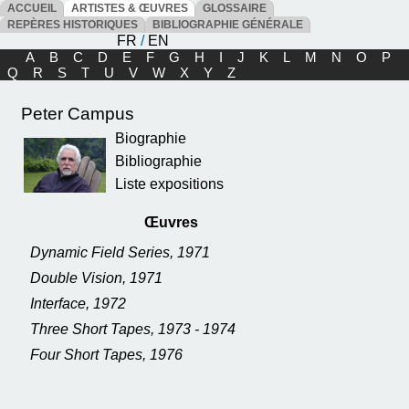
ACCUEIL
ARTISTES & ŒUVRES
GLOSSAIRE
REPÈRES HISTORIQUES
BIBLIOGRAPHIE GÉNÉRALE
FR
/
EN
A
B
C
D
E
F
G
H
I
J
K
L
M
N
O
P
Q
R
S
T
U
V
W
X
Y
Z