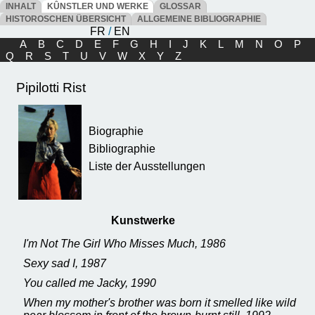
INHALT
KÛNSTLER UND WERKE
GLOSSAR
HISTOROSCHEN ÜBERSICHT
ALLGEMEINE BIBLIOGRAPHIE
FR
/
EN
A
B
C
D
E
F
G
H
I
J
K
L
M
N
O
P
Q
R
S
T
U
V
W
X
Y
Z