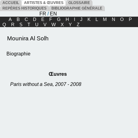
ACCUEIL
ARTISTES & ŒUVRES
GLOSSAIRE
REPÈRES HISTORIQUES
BIBLIOGRAPHIE GÉNÉRALE
FR
/
EN
A
B
C
D
E
F
G
H
I
J
K
L
M
N
O
P
Q
R
S
T
U
V
W
X
Y
Z