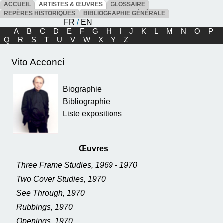
ACCUEIL
ARTISTES & ŒUVRES
GLOSSAIRE
REPÈRES HISTORIQUES
BIBLIOGRAPHIE GÉNÉRALE
FR
/
EN
A
B
C
D
E
F
G
H
I
J
K
L
M
N
O
P
Q
R
S
T
U
V
W
X
Y
Z