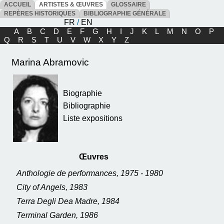
ACCUEIL
ARTISTES & ŒUVRES
GLOSSAIRE
REPÈRES HISTORIQUES
BIBLIOGRAPHIE GÉNÉRALE
FR
/
EN
A
B
C
D
E
F
G
H
I
J
K
L
M
N
O
P
Q
R
S
T
U
V
W
X
Y
Z