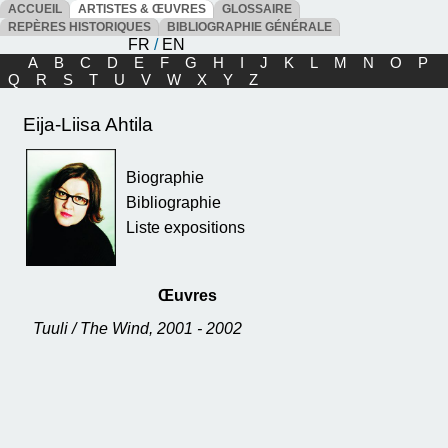
ACCUEIL
ARTISTES & ŒUVRES
GLOSSAIRE
REPÈRES HISTORIQUES
BIBLIOGRAPHIE GÉNÉRALE
FR
/
EN
A
B
C
D
E
F
G
H
I
J
K
L
M
N
O
P
Q
R
S
T
U
V
W
X
Y
Z