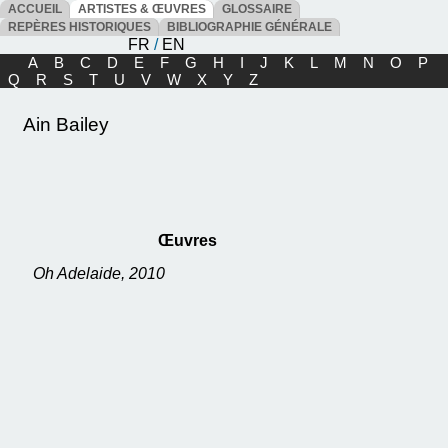
ACCUEIL
ARTISTES & ŒUVRES
GLOSSAIRE
REPÈRES HISTORIQUES
BIBLIOGRAPHIE GÉNÉRALE
FR
/
EN
A
B
C
D
E
F
G
H
I
J
K
L
M
N
O
P
Q
R
S
T
U
V
W
X
Y
Z