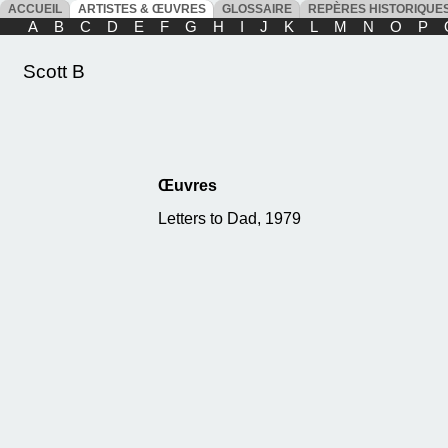
ACCUEIL
ARTISTES & ŒUVRES
GLOSSAIRE
REPÈRES HISTORIQU
A
B
C
D
E
F
G
H
I
J
K
L
M
N
O
P