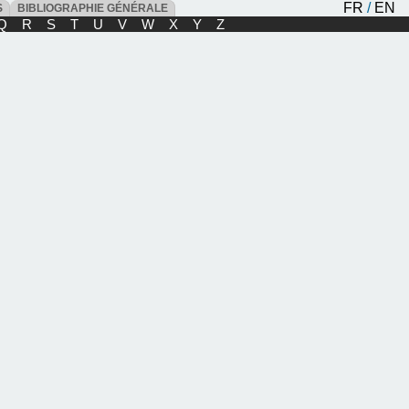
FR
/
EN
ES
BIBLIOGRAPHIE GÉNÉRALE
Q
R
S
T
U
V
W
X
Y
Z