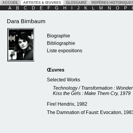
ACCUEIL
ARTISTES & ŒUVRES
GLOSSAIRE
REPÈRES HISTORIQU
A
B
C
D
E
F
G
H
I
J
K
L
M
N
O
P