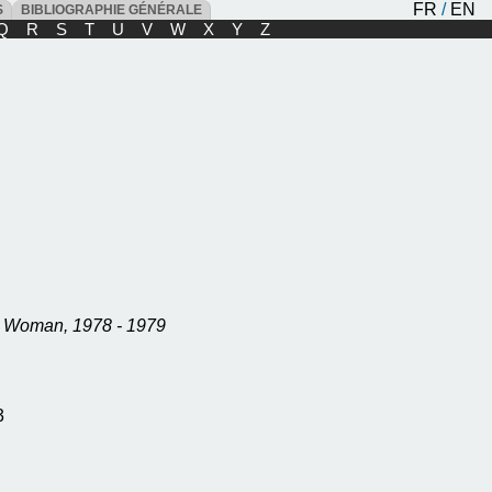
FR
/
EN
ES
BIBLIOGRAPHIE GÉNÉRALE
Q
R
S
T
U
V
W
X
Y
Z