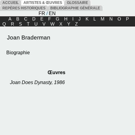
ACCUEIL
ARTISTES & ŒUVRES
GLOSSAIRE
REPÈRES HISTORIQUES
BIBLIOGRAPHIE GÉNÉRALE
FR
/
EN
A
B
C
D
E
F
G
H
I
J
K
L
M
N
O
P
Q
R
S
T
U
V
W
X
Y
Z