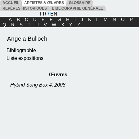
ACCUEIL
ARTISTES & ŒUVRES
GLOSSAIRE
REPÈRES HISTORIQUES
BIBLIOGRAPHIE GÉNÉRALE
FR
/
EN
A
B
C
D
E
F
G
H
I
J
K
L
M
N
O
P
Q
R
S
T
U
V
W
X
Y
Z