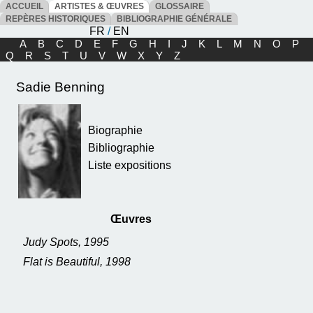
ACCUEIL
ARTISTES & ŒUVRES
GLOSSAIRE
REPÈRES HISTORIQUES
BIBLIOGRAPHIE GÉNÉRALE
FR
/
EN
A
B
C
D
E
F
G
H
I
J
K
L
M
N
O
P
Q
R
S
T
U
V
W
X
Y
Z