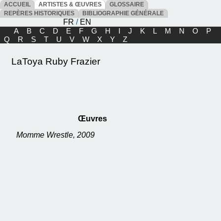
ACCUEIL
ARTISTES & ŒUVRES
GLOSSAIRE
REPÈRES HISTORIQUES
BIBLIOGRAPHIE GÉNÉRALE
FR
/
EN
A
B
C
D
E
F
G
H
I
J
K
L
M
N
O
P
Q
R
S
T
U
V
W
X
Y
Z