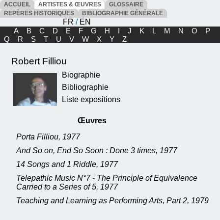
ACCUEIL
ARTISTES & ŒUVRES
GLOSSAIRE
REPÈRES HISTORIQUES
BIBLIOGRAPHIE GÉNÉRALE
FR
/
EN
A
B
C
D
E
F
G
H
I
J
K
L
M
N
O
P
Q
R
S
T
U
V
W
X
Y
Z