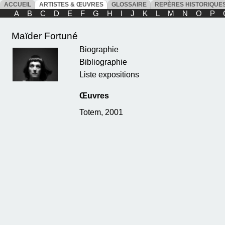
ACCUEIL
ARTISTES & ŒUVRES
GLOSSAIRE
REPÈRES HISTORIQU
A
B
C
D
E
F
G
H
I
J
K
L
M
N
O
P