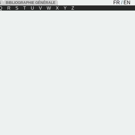
FR
/
EN
ES
BIBLIOGRAPHIE GÉNÉRALE
Q
R
S
T
U
V
W
X
Y
Z