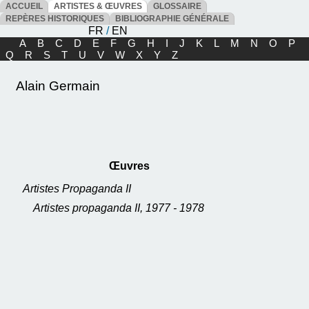
ACCUEIL
ARTISTES & ŒUVRES
GLOSSAIRE
REPÈRES HISTORIQUES
BIBLIOGRAPHIE GÉNÉRALE
FR
/
EN
A
B
C
D
E
F
G
H
I
J
K
L
M
N
O
P
Q
R
S
T
U
V
W
X
Y
Z