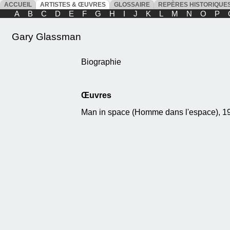
ACCUEIL
ARTISTES & ŒUVRES
GLOSSAIRE
REPÈRES HISTORIQU
A
B
C
D
E
F
G
H
I
J
K
L
M
N
O
P