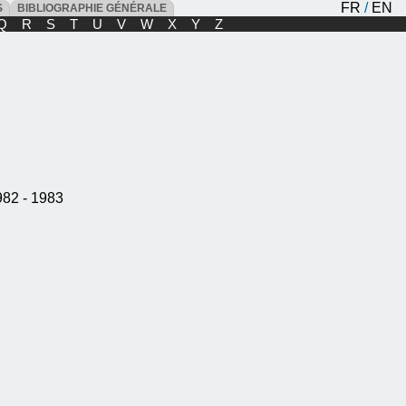
FR
/
EN
ES
BIBLIOGRAPHIE GÉNÉRALE
Q
R
S
T
U
V
W
X
Y
Z