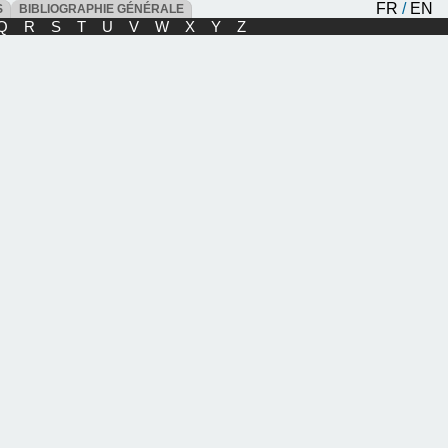
FR
/
EN
ES
BIBLIOGRAPHIE GÉNÉRALE
Q
R
S
T
U
V
W
X
Y
Z