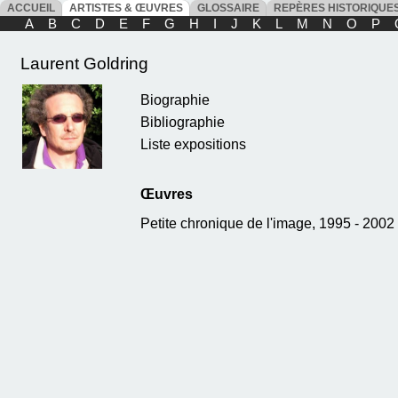
ACCUEIL
ARTISTES & ŒUVRES
GLOSSAIRE
REPÈRES HISTORIQU
A
B
C
D
E
F
G
H
I
J
K
L
M
N
O
P