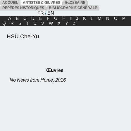
ACCUEIL
ARTISTES & ŒUVRES
GLOSSAIRE
REPÈRES HISTORIQUES
BIBLIOGRAPHIE GÉNÉRALE
FR
/
EN
A
B
C
D
E
F
G
H
I
J
K
L
M
N
O
P
Q
R
S
T
U
V
W
X
Y
Z