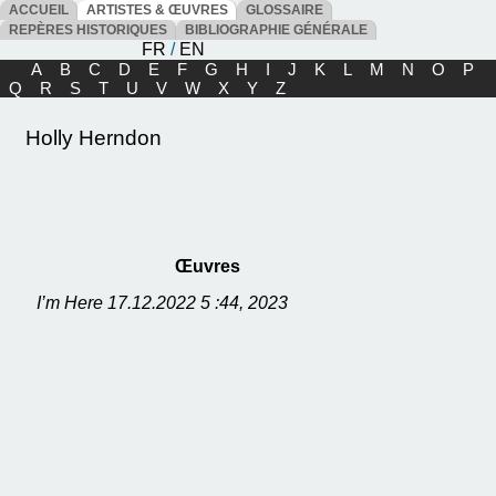
ACCUEIL
ARTISTES & ŒUVRES
GLOSSAIRE
REPÈRES HISTORIQUES
BIBLIOGRAPHIE GÉNÉRALE
FR
/
EN
A
B
C
D
E
F
G
H
I
J
K
L
M
N
O
P
Q
R
S
T
U
V
W
X
Y
Z