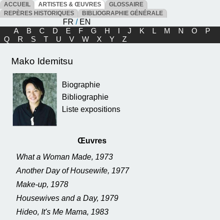
ACCUEIL
ARTISTES & ŒUVRES
GLOSSAIRE
REPÈRES HISTORIQUES
BIBLIOGRAPHIE GÉNÉRALE
FR
/
EN
A
B
C
D
E
F
G
H
I
J
K
L
M
N
O
P
Q
R
S
T
U
V
W
X
Y
Z