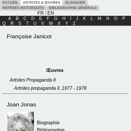
ACCUEIL
ARTISTES & ŒUVRES
GLOSSAIRE
REPÈRES HISTORIQUES
BIBLIOGRAPHIE GÉNÉRALE
FR
/
EN
A
B
C
D
E
F
G
H
I
J
K
L
M
N
O
P
Q
R
S
T
U
V
W
X
Y
Z