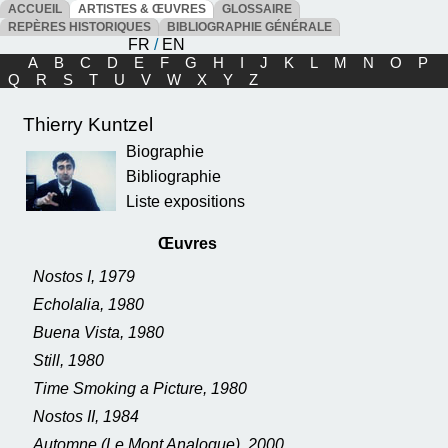
ACCUEIL
ARTISTES & ŒUVRES
GLOSSAIRE
REPÈRES HISTORIQUES
BIBLIOGRAPHIE GÉNÉRALE
FR
/
EN
A
B
C
D
E
F
G
H
I
J
K
L
M
N
O
P
Q
R
S
T
U
V
W
X
Y
Z