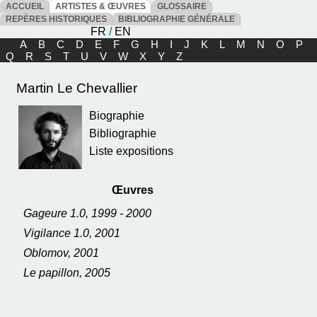
ACCUEIL
ARTISTES & ŒUVRES
GLOSSAIRE
REPÈRES HISTORIQUES
BIBLIOGRAPHIE GÉNÉRALE
FR
/
EN
A
B
C
D
E
F
G
H
I
J
K
L
M
N
O
P
Q
R
S
T
U
V
W
X
Y
Z