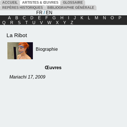
ACCUEIL
ARTISTES & ŒUVRES
GLOSSAIRE
REPÈRES HISTORIQUES
BIBLIOGRAPHIE GÉNÉRALE
FR
/
EN
A
B
C
D
E
F
G
H
I
J
K
L
M
N
O
P
Q
R
S
T
U
V
W
X
Y
Z