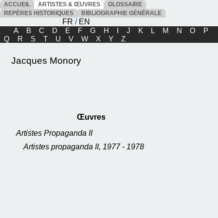
ACCUEIL
ARTISTES & ŒUVRES
GLOSSAIRE
REPÈRES HISTORIQUES
BIBLIOGRAPHIE GÉNÉRALE
FR
/
EN
A
B
C
D
E
F
G
H
I
J
K
L
M
N
O
P
Q
R
S
T
U
V
W
X
Y
Z