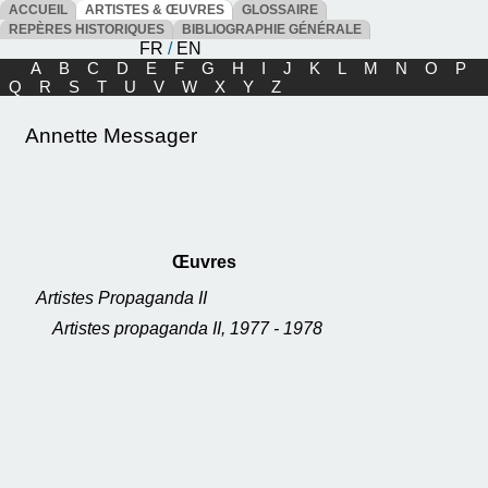
ACCUEIL
ARTISTES & ŒUVRES
GLOSSAIRE
REPÈRES HISTORIQUES
BIBLIOGRAPHIE GÉNÉRALE
FR
/
EN
A
B
C
D
E
F
G
H
I
J
K
L
M
N
O
P
Q
R
S
T
U
V
W
X
Y
Z