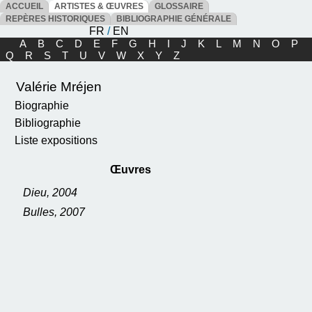
ACCUEIL
ARTISTES & ŒUVRES
GLOSSAIRE
REPÈRES HISTORIQUES
BIBLIOGRAPHIE GÉNÉRALE
FR
/
EN
A
B
C
D
E
F
G
H
I
J
K
L
M
N
O
P
Q
R
S
T
U
V
W
X
Y
Z