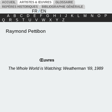
ACCUEIL
ARTISTES & ŒUVRES
GLOSSAIRE
REPÈRES HISTORIQUES
BIBLIOGRAPHIE GÉNÉRALE
FR
/
EN
A
B
C
D
E
F
G
H
I
J
K
L
M
N
O
P
Q
R
S
T
U
V
W
X
Y
Z