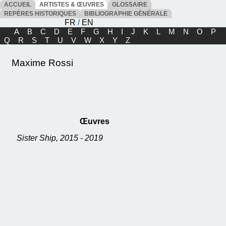
ACCUEIL
ARTISTES & ŒUVRES
GLOSSAIRE
REPÈRES HISTORIQUES
BIBLIOGRAPHIE GÉNÉRALE
FR
/
EN
A
B
C
D
E
F
G
H
I
J
K
L
M
N
O
P
Q
R
S
T
U
V
W
X
Y
Z