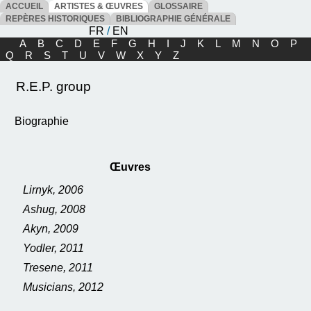
ACCUEIL
ARTISTES & ŒUVRES
GLOSSAIRE
REPÈRES HISTORIQUES
BIBLIOGRAPHIE GÉNÉRALE
FR
/
EN
A
B
C
D
E
F
G
H
I
J
K
L
M
N
O
P
Q
R
S
T
U
V
W
X
Y
Z