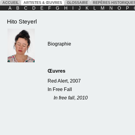
ACCUEIL
ARTISTES & ŒUVRES
GLOSSAIRE
REPÈRES HISTORIQU
A
B
C
D
E
F
G
H
I
J
K
L
M
N
O
P