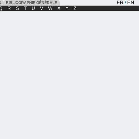
FR
/
EN
ES
BIBLIOGRAPHIE GÉNÉRALE
Q
R
S
T
U
V
W
X
Y
Z