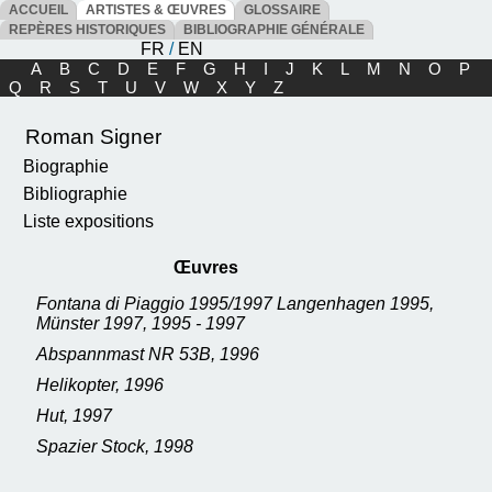
ACCUEIL
ARTISTES & ŒUVRES
GLOSSAIRE
REPÈRES HISTORIQUES
BIBLIOGRAPHIE GÉNÉRALE
FR
/
EN
A
B
C
D
E
F
G
H
I
J
K
L
M
N
O
P
Q
R
S
T
U
V
W
X
Y
Z