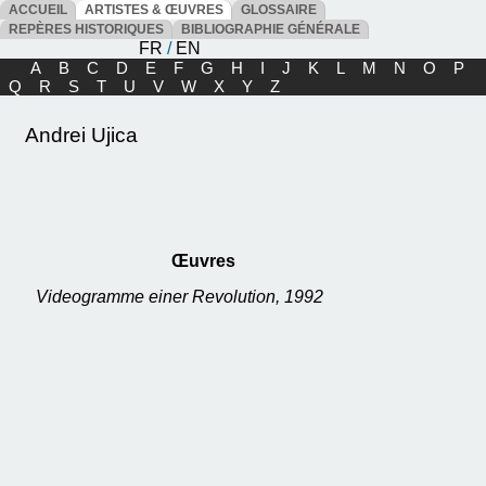
ACCUEIL
ARTISTES & ŒUVRES
GLOSSAIRE
REPÈRES HISTORIQUES
BIBLIOGRAPHIE GÉNÉRALE
FR
/
EN
A
B
C
D
E
F
G
H
I
J
K
L
M
N
O
P
Q
R
S
T
U
V
W
X
Y
Z