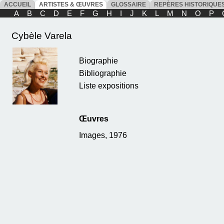
ACCUEIL
ARTISTES & ŒUVRES
GLOSSAIRE
REPÈRES HISTORIQU
A
B
C
D
E
F
G
H
I
J
K
L
M
N
O
P