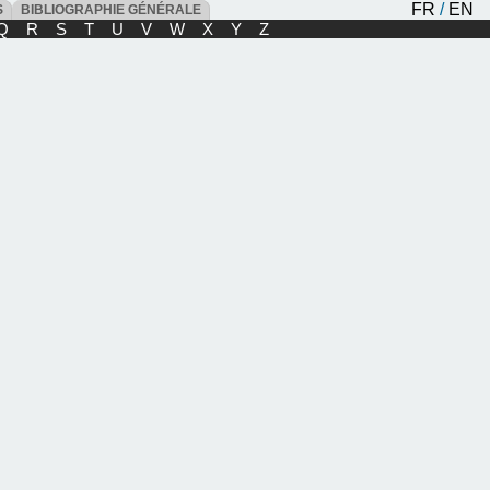
FR
/
EN
ES
BIBLIOGRAPHIE GÉNÉRALE
Q
R
S
T
U
V
W
X
Y
Z