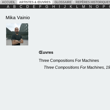
ACCUEIL
ARTISTES & ŒUVRES
GLOSSAIRE
REPÈRES HISTORIQU
A
B
C
D
E
F
G
H
I
J
K
L
M
N
O
P