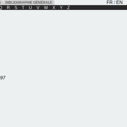
FR
/
EN
ES
BIBLIOGRAPHIE GÉNÉRALE
Q
R
S
T
U
V
W
X
Y
Z