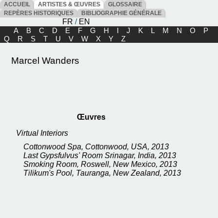
ACCUEIL
ARTISTES & ŒUVRES
GLOSSAIRE
REPÈRES HISTORIQUES
BIBLIOGRAPHIE GÉNÉRALE
FR
/
EN
A
B
C
D
E
F
G
H
I
J
K
L
M
N
O
P
Q
R
S
T
U
V
W
X
Y
Z