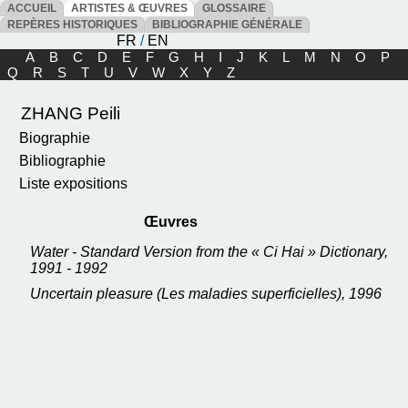
ACCUEIL
ARTISTES & ŒUVRES
GLOSSAIRE
REPÈRES HISTORIQUES
BIBLIOGRAPHIE GÉNÉRALE
FR
/
EN
A
B
C
D
E
F
G
H
I
J
K
L
M
N
O
P
Q
R
S
T
U
V
W
X
Y
Z