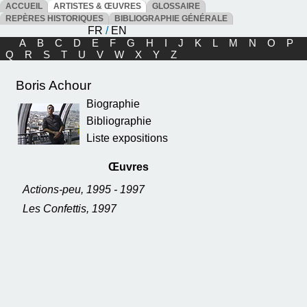
ACCUEIL
ARTISTES & ŒUVRES
GLOSSAIRE
REPÈRES HISTORIQUES
BIBLIOGRAPHIE GÉNÉRALE
FR
/
EN
A
B
C
D
E
F
G
H
I
J
K
L
M
N
O
P
Q
R
S
T
U
V
W
X
Y
Z