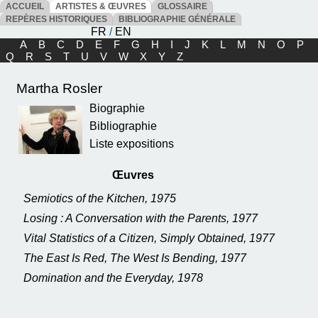
ACCUEIL
ARTISTES & ŒUVRES
GLOSSAIRE
REPÈRES HISTORIQUES
BIBLIOGRAPHIE GÉNÉRALE
FR
/
EN
A
B
C
D
E
F
G
H
I
J
K
L
M
N
O
P
Q
R
S
T
U
V
W
X
Y
Z