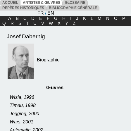
ACCUEIL
ARTISTES & ŒUVRES
GLOSSAIRE
REPÈRES HISTORIQUES
BIBLIOGRAPHIE GÉNÉRALE
FR
/
EN
A
B
C
D
E
F
G
H
I
J
K
L
M
N
O
P
Q
R
S
T
U
V
W
X
Y
Z